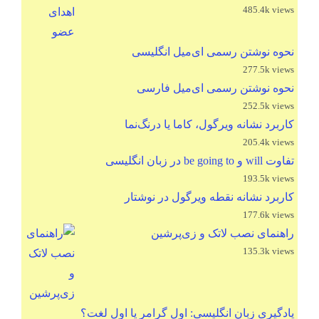
485.4k views
نحوه نوشتن رسمی ای‌میل انگلیسی
277.5k views
نحوه نوشتن رسمی ای‌میل فارسی
252.5k views
کاربرد نشانه ویرگول، کاما یا درنگ‌نما
205.4k views
تفاوت will و be going to در زبان انگلیسی
193.5k views
کاربرد نشانه نقطه ویرگول در نوشتار
177.6k views
راهنمای نصب لاتک و زی‌پرشین
135.3k views
یادگیری زبان انگلیسی: اول گرامر یا اول لغت؟