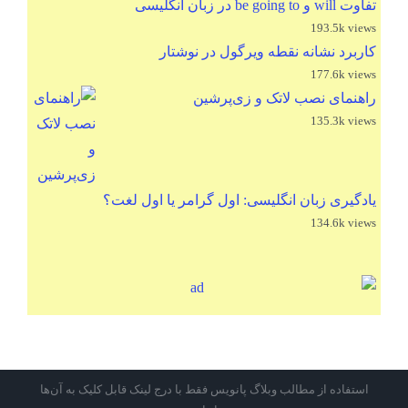
تفاوت will و be going to در زبان انگلیسی
193.5k views
کاربرد نشانه نقطه ویرگول در نوشتار
177.6k views
راهنمای نصب لاتک و زی‌پرشین
135.3k views
یادگیری زبان انگلیسی: اول گرامر یا اول لغت؟
134.6k views
استفاده از مطالب وبلاگ پانویس فقط با درج لینک قابل کلیک به آن‌ها