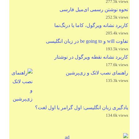
277.5k views
نحوه نوشتن رسمی ای‌میل فارسی
252.5k views
کاربرد نشانه ویرگول، کاما یا درنگ‌نما
205.4k views
تفاوت will و be going to در زبان انگلیسی
193.5k views
کاربرد نشانه نقطه ویرگول در نوشتار
177.6k views
راهنمای نصب لاتک و زی‌پرشین
135.3k views
یادگیری زبان انگلیسی: اول گرامر یا اول لغت؟
134.6k views