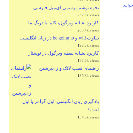
وانید
نحوه نوشتن رسمی ای‌میل فارسی
252.5k views
کاربرد نشانه ویرگول، کاما یا درنگ‌نما
205.4k views
تفاوت will و be going to در زبان انگلیسی
193.5k views
کاربرد نشانه نقطه ویرگول در نوشتار
177.6k views
راهنمای نصب لاتک و زی‌پرشین
135.3k views
یادگیری زبان انگلیسی: اول گرامر یا اول
لغت؟
134.6k views