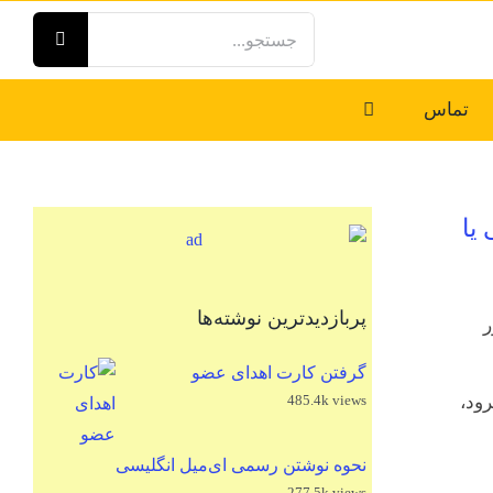
جستجو
برای:
تماس
یا
پربازدیدترین نوشته‌ها
ر
گرفتن کارت اهدای عضو
ود،
485.4k views
نحوه نوشتن رسمی ای‌میل انگلیسی
277.5k views