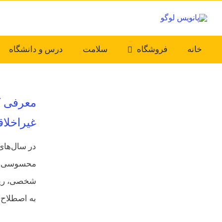
Ski
t
conten
خانه
فروشگاه
سلامت
درس و دانشگاه
معرفی کت
غیراخلا
در سال‌های
محسوسی بال
شخصی، ریسک
به اصطلاح ب