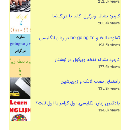
252.5k views
کاربرد نشانه ویرگول، کاما یا درنگ‌نما
205.4k views
تفاوت will و be going to در زبان انگلیسی
193.5k views
کاربرد نشانه نقطه ویرگول در نوشتار
177.6k views
راهنمای نصب لاتک و زی‌پرشین
135.3k views
یادگیری زبان انگلیسی: اول گرامر یا اول لغت؟
134.6k views