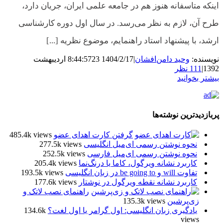
اینکه متاسفانه هنوز هم در جامعه علمی ایران، جریان دارد،
طرح آن، لازم به نظر می‌رسد. در سال اول دوره کارشناسی
ارشد، با پیشنهاد استاد راهنمایم، موضوع نظریه [...]
نویسنده:
وحید دامن‌افشان
|
1404/2/17 8:44:57
23 اردیبهشت
1392
|
111 نظر
بیشتر بخوانید
پربازدیدترین نوشته‌ها
گرفتن کارت اهدای عضو
485.4k views
نحوه نوشتن رسمی ای‌میل انگلیسی
277.5k views
نحوه نوشتن رسمی ای‌میل فارسی
252.5k views
کاربرد نشانه ویرگول، کاما یا درنگ‌نما
205.4k views
تفاوت will و be going to در زبان انگلیسی
193.5k views
کاربرد نشانه نقطه ویرگول در نوشتار
177.6k views
راهنمای نصب لاتک و
زی‌پرشین
135.3k views
یادگیری زبان انگلیسی: اول گرامر یا اول لغت؟
134.6k
views