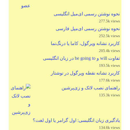
نحوه نوشتن رسمی ای‌میل انگلیسی
277.5k views
نحوه نوشتن رسمی ای‌میل فارسی
252.5k views
کاربرد نشانه ویرگول، کاما یا درنگ‌نما
205.4k views
تفاوت will و be going to در زبان انگلیسی
193.5k views
کاربرد نشانه نقطه ویرگول در نوشتار
177.6k views
راهنمای نصب لاتک و زی‌پرشین
135.3k views
یادگیری زبان انگلیسی: اول گرامر یا اول لغت؟
134.6k views