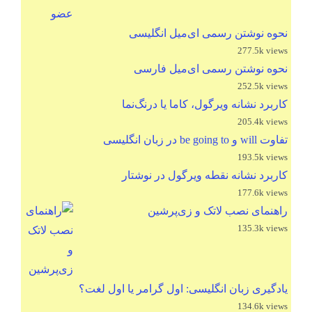
نحوه نوشتن رسمی ای‌میل انگلیسی
277.5k views
نحوه نوشتن رسمی ای‌میل فارسی
252.5k views
کاربرد نشانه ویرگول، کاما یا درنگ‌نما
205.4k views
تفاوت will و be going to در زبان انگلیسی
193.5k views
کاربرد نشانه نقطه ویرگول در نوشتار
177.6k views
راهنمای نصب لاتک و زی‌پرشین
135.3k views
یادگیری زبان انگلیسی: اول گرامر یا اول لغت؟
134.6k views