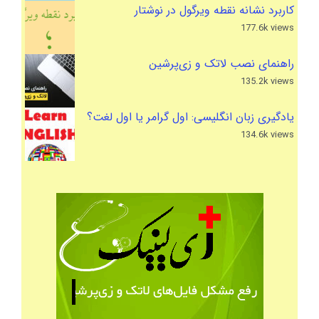
کاربرد نشانه نقطه ویرگول در نوشتار
177.6k views
راهنمای نصب لاتک و زی‌پرشین
135.2k views
یادگیری زبان انگلیسی: اول گرامر یا اول لغت؟
134.6k views