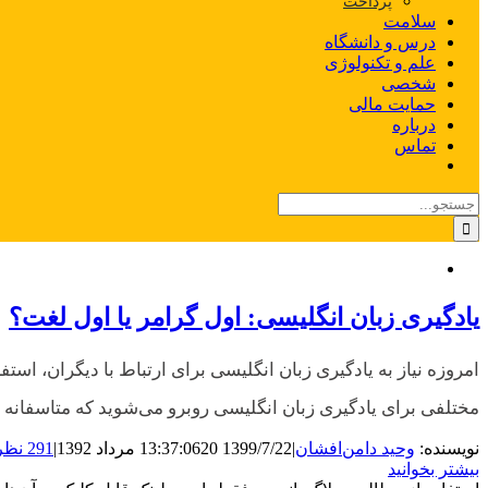
پرداخت
سلامت
درس و دانشگاه
علم و تکنولوژی
شخصی
حمایت مالی
درباره
تماس
جستجو
برای:
یادگیری زبان انگلیسی: اول گرامر یا اول لغت؟
امروزه نیاز به یادگیری زبان انگلیسی برای ارتباط با دیگران، اس
مختلفی برای یادگیری زبان انگلیسی روبرو می‌شوید که متاسفانه 
نویسنده:
وحید دامن‌افشان
|
1399/7/22 13:37:06
20 مرداد 1392
|
291 نظر
بیشتر بخوانید