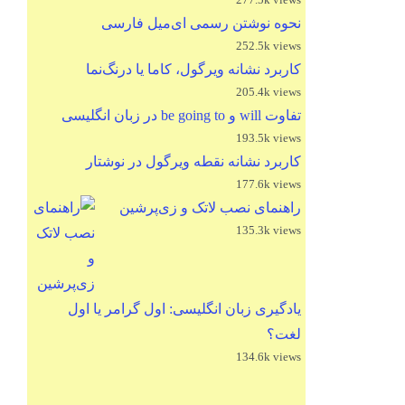
نحوه نوشتن رسمی ای‌میل فارسی
252.5k views
کاربرد نشانه ویرگول، کاما یا درنگ‌نما
205.4k views
تفاوت will و be going to در زبان انگلیسی
193.5k views
کاربرد نشانه نقطه ویرگول در نوشتار
177.6k views
راهنمای نصب لاتک و زی‌پرشین
135.3k views
یادگیری زبان انگلیسی: اول گرامر یا اول
لغت؟
134.6k views