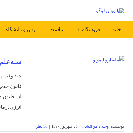
Ski
t
conten
خانه
فروشگاه
سلامت
درس و دانشگاه
شبه‌علم
چند وقت پی
قانون جذب ا
آب قانون ج
انرژی‌درمانی
نویسنده:
وحید دامن‌افشان
|
26 شهریور 1397
|
36 نظر