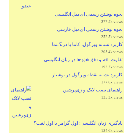
نحوه نوشتن رسمی ای‌میل انگلیسی
277.5k views
نحوه نوشتن رسمی ای‌میل فارسی
252.5k views
کاربرد نشانه ویرگول، کاما یا درنگ‌نما
205.4k views
تفاوت will و be going to در زبان انگلیسی
193.5k views
کاربرد نشانه نقطه ویرگول در نوشتار
177.6k views
راهنمای نصب لاتک و زی‌پرشین
135.3k views
یادگیری زبان انگلیسی: اول گرامر یا اول لغت؟
134.6k views