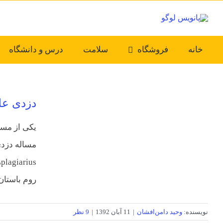
Ski
t
conten
خانه
فروشگاه
سلامت
درس و دانشگاه
دزدی علم
‎‎یکی از م
روم باستان
نویسنده:
وحید دامن‌افشان
|
11 آبان 1392
|
9 نظر