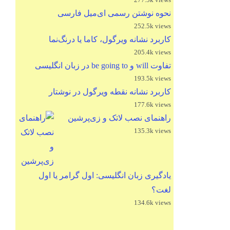
نحوه نوشتن رسمی ای‌میل فارسی
252.5k views
کاربرد نشانه ویرگول، کاما یا درنگ‌نما
205.4k views
تفاوت will و be going to در زبان انگلیسی
193.5k views
کاربرد نشانه نقطه ویرگول در نوشتار
177.6k views
راهنمای نصب لاتک و زی‌پرشین
135.3k views
یادگیری زبان انگلیسی: اول گرامر یا اول
لغت؟
134.6k views