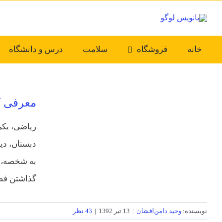
Ski
t
conten
خانه
فروشگاه
سلامت
درس و دانشگاه
معرفی ک
ریاضی، یکی
دبستان، دی
به شخصه، د
گذاشتن فضا
نویسنده:
وحید دامن‌افشان
|
13 تیر 1392
|
43 نظر