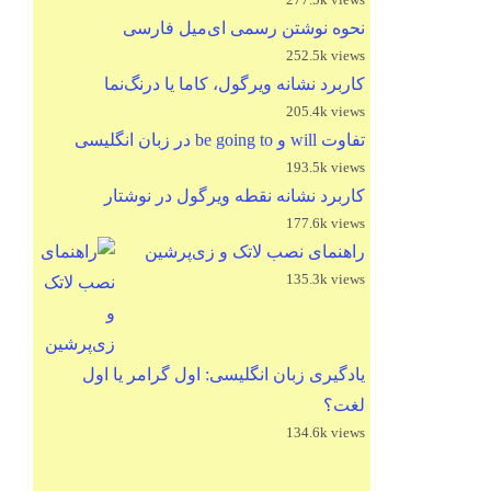
نحوه نوشتن رسمی ای‌میل فارسی
252.5k views
کاربرد نشانه ویرگول، کاما یا درنگ‌نما
205.4k views
تفاوت will و be going to در زبان انگلیسی
193.5k views
کاربرد نشانه نقطه ویرگول در نوشتار
177.6k views
راهنمای نصب لاتک و زی‌پرشین
135.3k views
یادگیری زبان انگلیسی: اول گرامر یا اول
لغت؟
134.6k views