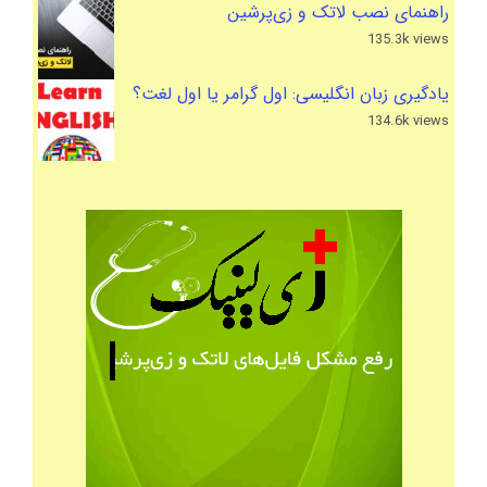
راهنمای نصب لاتک و زی‌پرشین
135.3k views
یادگیری زبان انگلیسی: اول گرامر یا اول لغت؟
134.6k views