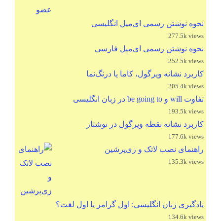
نحوه نوشتن رسمی ای‌میل انگلیسی
277.5k views
نحوه نوشتن رسمی ای‌میل فارسی
252.5k views
کاربرد نشانه ویرگول، کاما یا درنگ‌نما
205.4k views
تفاوت will و be going to در زبان انگلیسی
193.5k views
کاربرد نشانه نقطه ویرگول در نوشتار
177.6k views
راهنمای نصب لاتک و زی‌پرشین
135.3k views
یادگیری زبان انگلیسی: اول گرامر یا اول لغت؟
134.6k views