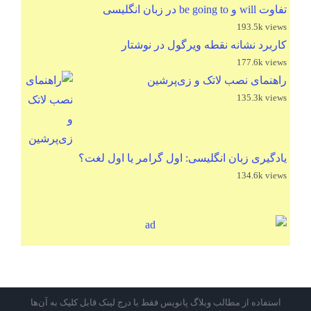
تفاوت will و be going to در زبان انگلیسی
193.5k views
کاربرد نشانه نقطه ویرگول در نوشتار
177.6k views
راهنمای نصب لاتک و زی‌پرشین
135.3k views
یادگیری زبان انگلیسی: اول گرامر یا اول لغت؟
134.6k views
استفاده از مطالب وبلاگ پانویس فقط با درج لینک قابل کلیک به آن‌ها