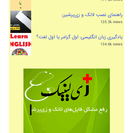
راهنمای نصب لاتک و زی‌پرشین
135.3k views
یادگیری زبان انگلیسی: اول گرامر یا اول لغت؟
134.6k views