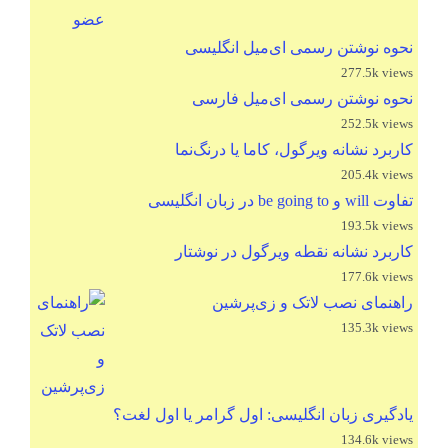
نحوه نوشتن رسمی ای‌میل انگلیسی
277.5k views
نحوه نوشتن رسمی ای‌میل فارسی
252.5k views
کاربرد نشانه ویرگول، کاما یا درنگ‌نما
205.4k views
تفاوت will و be going to در زبان انگلیسی
193.5k views
کاربرد نشانه نقطه ویرگول در نوشتار
177.6k views
راهنمای نصب لاتک و زی‌پرشین
135.3k views
یادگیری زبان انگلیسی: اول گرامر یا اول لغت؟
134.6k views