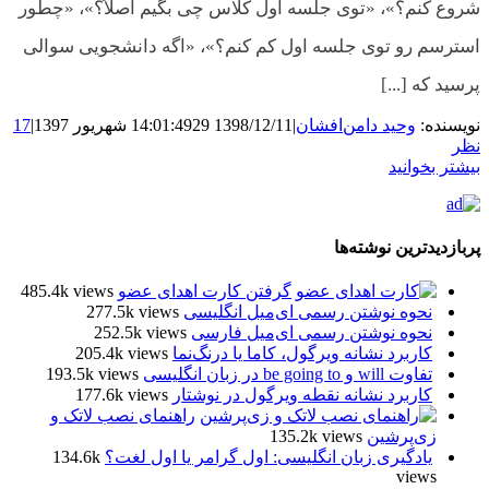
شروع کنم؟»، «توی جلسه اول کلاس چی بگیم اصلاً؟»، «چطور
استرسم رو توی جلسه اول کم کنم؟»، «اگه دانشجویی سوالی
پرسید که [...]
نویسنده:
وحید دامن‌افشان
|
1398/12/11 14:01:49
29 شهریور 1397
|
17
نظر
بیشتر بخوانید
پربازدیدترین نوشته‌ها
گرفتن کارت اهدای عضو
485.4k views
نحوه نوشتن رسمی ای‌میل انگلیسی
277.5k views
نحوه نوشتن رسمی ای‌میل فارسی
252.5k views
کاربرد نشانه ویرگول، کاما یا درنگ‌نما
205.4k views
تفاوت will و be going to در زبان انگلیسی
193.5k views
کاربرد نشانه نقطه ویرگول در نوشتار
177.6k views
راهنمای نصب لاتک و
زی‌پرشین
135.2k views
یادگیری زبان انگلیسی: اول گرامر یا اول لغت؟
134.6k
views