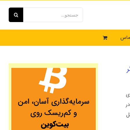
جستجو
برای:
ماس
ر
ی
ر
ل