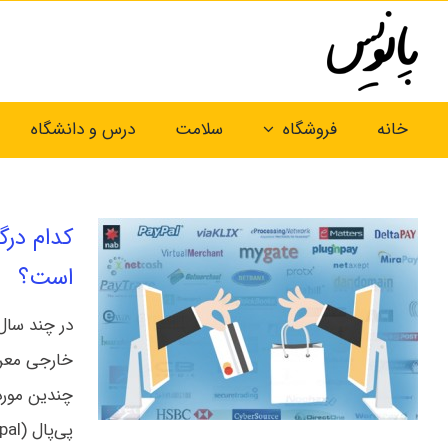
Ski
t
conten
خانه
فروشگاه
سلامت
درس و دانشگاه
کدام درگ
است؟
در چند سال
خارجی معرفی
چندین مورد،
پی‌پال (paypal) نداشته‌ام، برنامه‌ها را رایگان برای آن‌ها ای‌میل کرده‌ام. هر [...]