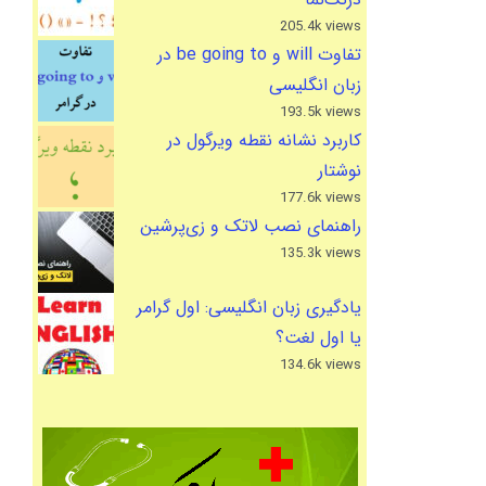
205.4k views
تفاوت will و be going to در
زبان انگلیسی
193.5k views
کاربرد نشانه نقطه ویرگول در
نوشتار
177.6k views
راهنمای نصب لاتک و زی‌پرشین
135.3k views
یادگیری زبان انگلیسی: اول گرامر
یا اول لغت؟
134.6k views