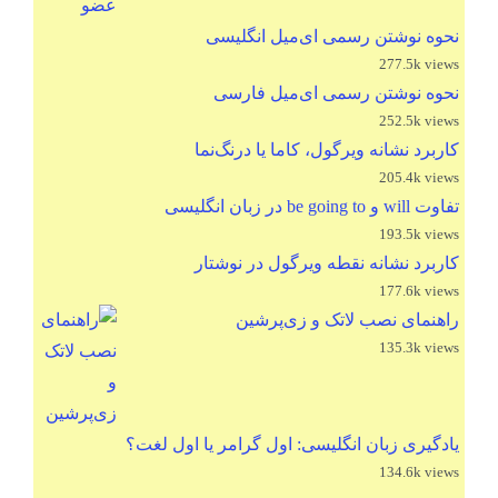
نحوه نوشتن رسمی ای‌میل انگلیسی
277.5k views
نحوه نوشتن رسمی ای‌میل فارسی
252.5k views
کاربرد نشانه ویرگول، کاما یا درنگ‌نما
205.4k views
تفاوت will و be going to در زبان انگلیسی
193.5k views
کاربرد نشانه نقطه ویرگول در نوشتار
177.6k views
راهنمای نصب لاتک و زی‌پرشین
135.3k views
یادگیری زبان انگلیسی: اول گرامر یا اول لغت؟
134.6k views