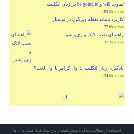
تفاوت will و be going to در زبان انگلیسی
193.5k views
کاربرد نشانه نقطه ویرگول در نوشتار
177.6k views
راهنمای نصب لاتک و زی‌پرشین
135.3k views
یادگیری زبان انگلیسی: اول گرامر یا اول لغت؟
134.6k views
استفاده از مطالب وبلاگ پانویس فقط با درج لینک قابل کلیک به آن‌ها