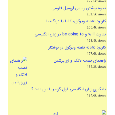
277.5k views
نحوه نوشتن رسمی ای‌میل فارسی
252.5k views
کاربرد نشانه ویرگول، کاما یا درنگ‌نما
205.4k views
تفاوت will و be going to در زبان انگلیسی
193.5k views
کاربرد نشانه نقطه ویرگول در نوشتار
177.6k views
راهنمای نصب لاتک و زی‌پرشین
135.3k views
یادگیری زبان انگلیسی: اول گرامر یا اول لغت؟
134.6k views