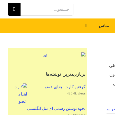
جستجو
برای:
تماس
اطی
پربازدیدترین نوشته‌ها
ون
ی
گرفتن کارت اهدای عضو
485.4k views
نحوه نوشتن رسمی ای‌میل انگلیسی
وانید
277.5k views