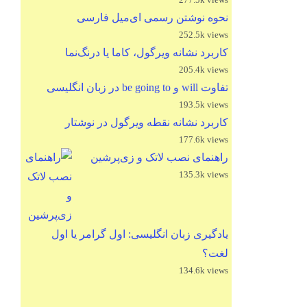
نحوه نوشتن رسمی ای‌میل فارسی
252.5k views
کاربرد نشانه ویرگول، کاما یا درنگ‌نما
205.4k views
تفاوت will و be going to در زبان انگلیسی
193.5k views
کاربرد نشانه نقطه ویرگول در نوشتار
177.6k views
راهنمای نصب لاتک و زی‌پرشین
135.3k views
یادگیری زبان انگلیسی: اول گرامر یا اول
لغت؟
134.6k views