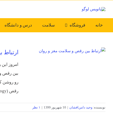
Ski
t
conten
خانه
فروشگاه
سلامت
درس و دانشگاه
ارتباط 
امروز این 
بین رقص و 
رو روشن کن
رقص (Dance Psychology) وجود داره که [...]
نویسنده:
وحید دامن‌افشان
|
10 شهریور 1399
|
۱ نظر