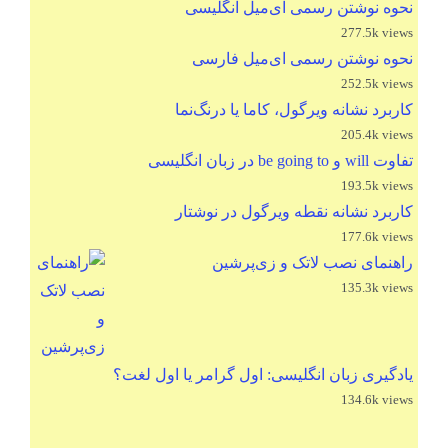
نحوه نوشتن رسمی ای‌میل انگلیسی
277.5k views
نحوه نوشتن رسمی ای‌میل فارسی
252.5k views
کاربرد نشانه ویرگول، کاما یا درنگ‌نما
205.4k views
تفاوت will و be going to در زبان انگلیسی
193.5k views
کاربرد نشانه نقطه ویرگول در نوشتار
177.6k views
راهنمای نصب لاتک و زی‌پرشین
135.3k views
یادگیری زبان انگلیسی: اول گرامر یا اول لغت؟
134.6k views