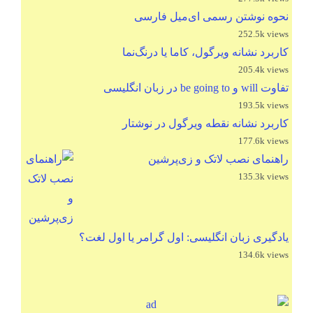
نحوه نوشتن رسمی ای‌میل فارسی
252.5k views
کاربرد نشانه ویرگول، کاما یا درنگ‌نما
205.4k views
تفاوت will و be going to در زبان انگلیسی
193.5k views
کاربرد نشانه نقطه ویرگول در نوشتار
177.6k views
راهنمای نصب لاتک و زی‌پرشین
135.3k views
یادگیری زبان انگلیسی: اول گرامر یا اول لغت؟
134.6k views