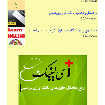
177.6k views
راهنمای نصب لاتک و زی‌پرشین
135.3k views
یادگیری زبان انگلیسی: اول گرامر یا اول لغت؟
134.6k views