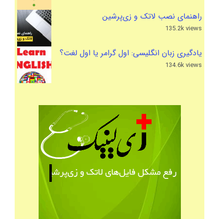
راهنمای نصب لاتک و زی‌پرشین
135.2k views
یادگیری زبان انگلیسی: اول گرامر یا اول لغت؟
134.6k views