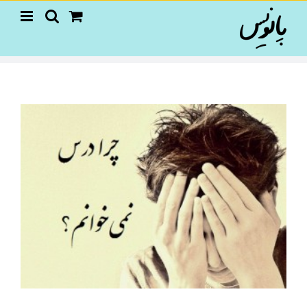
Ski
t
conten