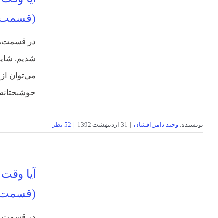
(قسمت 
در قسمت‌ها
شدیم. شاید 
می‌توان از
خوشبختانه،
نویسنده:
وحید دامن‌افشان
|
31 اردیبهشت 1392
|
52 نظر
آیا وقت 
(قسمت 
در قسمت او