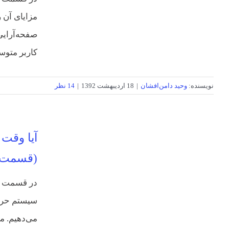
مزایای آن ر
صفحه‌آرایی
کاربر متوسط
نویسنده:
وحید دامن‌افشان
|
18 اردیبهشت 1392
|
14 نظر
آیا وقت 
(قسمت 
در قسمت او
سیستم حروف‌
می‌دهیم. مز