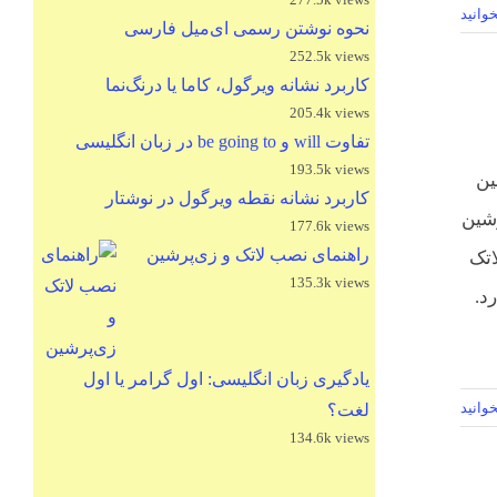
وانید
نحوه نوشتن رسمی ای‌میل فارسی
252.5k views
کاربرد نشانه ویرگول، کاما یا درنگ‌نما
205.4k views
تفاوت will و be going to در زبان انگلیسی
193.5k views
ین
کاربرد نشانه نقطه ویرگول در نوشتار
رشین
177.6k views
راهنمای نصب لاتک و زی‌پرشین
اتک
135.3k views
د.
یادگیری زبان انگلیسی: اول گرامر یا اول
وانید
لغت؟
134.6k views