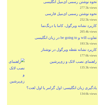
نحوه نوشتن رسمی ای‌میل انگلیسی
277.5k views
نحوه نوشتن رسمی ای‌میل فارسی
252.5k views
کاربرد نشانه ویرگول، کاما یا درنگ‌نما
205.4k views
تفاوت will و be going to در زبان انگلیسی
193.5k views
کاربرد نشانه نقطه ویرگول در نوشتار
177.6k views
راهنمای نصب لاتک و زی‌پرشین
135.3k views
یادگیری زبان انگلیسی: اول گرامر یا اول لغت؟
134.6k views