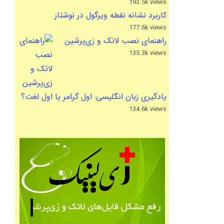
193.5k views
کاربرد نشانه نقطه ویرگول در نوشتار
177.6k views
راهنمای نصب لاتک و زی‌پرشین
135.3k views
یادگیری زبان انگلیسی: اول گرامر یا اول لغت؟
134.6k views