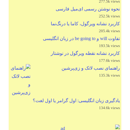
277.5k views
نحوه نوشتن رسمی ای‌میل فارسی
252.5k views
کاربرد نشانه ویرگول، کاما یا درنگ‌نما
205.4k views
تفاوت will و be going to در زبان انگلیسی
193.5k views
کاربرد نشانه نقطه ویرگول در نوشتار
177.6k views
راهنمای نصب لاتک و زی‌پرشین
135.3k views
یادگیری زبان انگلیسی: اول گرامر یا اول لغت؟
134.6k views