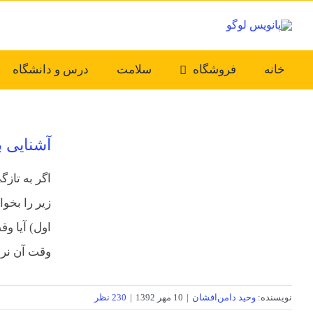
Ski
t
conten
خانه
فروشگاه
سلامت
درس و دانشگاه
آشنایی ب
اگر به تازگ
زیر را بخوا
اول) آیا و
وقت آن نرس
نویسنده:
وحید دامن‌افشان
|
10 مهر 1392
|
230 نظر