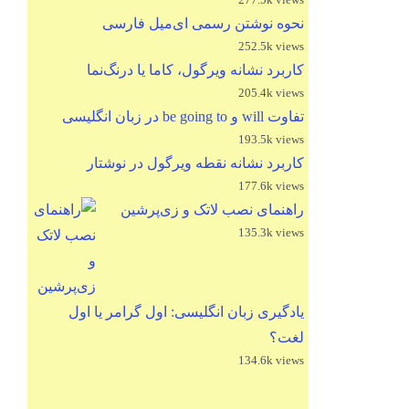
نحوه نوشتن رسمی ای‌میل فارسی
252.5k views
کاربرد نشانه ویرگول، کاما یا درنگ‌نما
205.4k views
تفاوت will و be going to در زبان انگلیسی
193.5k views
کاربرد نشانه نقطه ویرگول در نوشتار
177.6k views
راهنمای نصب لاتک و زی‌پرشین
135.3k views
یادگیری زبان انگلیسی: اول گرامر یا اول
لغت؟
134.6k views