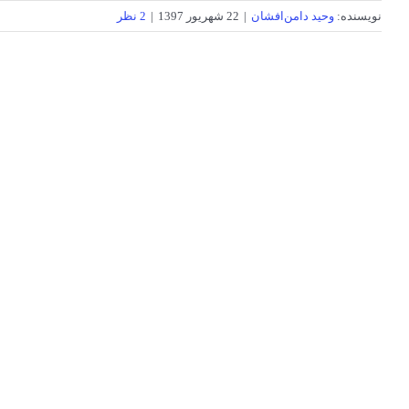
نویسنده:
وحید دامن‌افشان
|
22 شهریور 1397
|
2 نظر