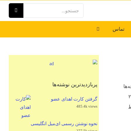
جستجو
برای:
تماس
پربازدیدترین نوشته‌ها
ید بچه‌ها
ایت آکادمی طب کودکان آمریکاست که ۲۹
گرفتن کارت اهدای عضو
ط
485.4k views
نحوه نوشتن رسمی ای‌میل انگلیسی
277.5k views