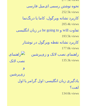
نحوه نوشتن رسمی ای‌میل فارسی
252.5k views
کاربرد نشانه ویرگول، کاما یا درنگ‌نما
205.4k views
تفاوت will و be going to در زبان انگلیسی
193.5k views
کاربرد نشانه نقطه ویرگول در نوشتار
177.6k views
راهنمای نصب لاتک و زی‌پرشین
135.3k views
یادگیری زبان انگلیسی: اول گرامر یا اول
لغت؟
134.6k views