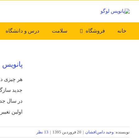
Ski
t
conten
خانه
فروشگاه
سلامت
درس و دانشگاه
پانویس ر
هر چیزی در 
جدید سازگا
در سال جدی
اولین تغییر
نویسنده:
وحید دامن‌افشان
|
20 فروردین 1395
|
13 نظر