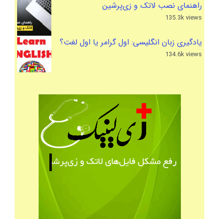
راهنمای نصب لاتک و زی‌پرشین
135.3k views
یادگیری زبان انگلیسی: اول گرامر یا اول لغت؟
134.6k views