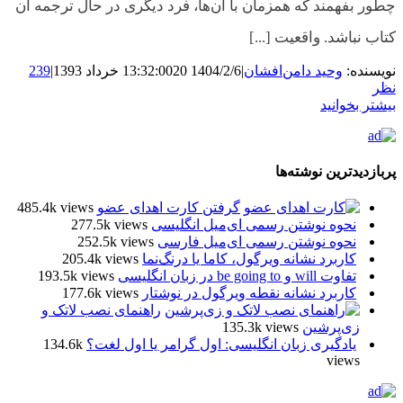
چطور بفهمند که همزمان با آن‌ها، فرد دیگری در حال ترجمه آن
کتاب نباشد. واقعیت [...]
نویسنده:
وحید دامن‌افشان
|
1404/2/6 13:32:00
20 خرداد 1393
|
239
نظر
بیشتر بخوانید
پربازدیدترین نوشته‌ها
گرفتن کارت اهدای عضو
485.4k views
نحوه نوشتن رسمی ای‌میل انگلیسی
277.5k views
نحوه نوشتن رسمی ای‌میل فارسی
252.5k views
کاربرد نشانه ویرگول، کاما یا درنگ‌نما
205.4k views
تفاوت will و be going to در زبان انگلیسی
193.5k views
کاربرد نشانه نقطه ویرگول در نوشتار
177.6k views
راهنمای نصب لاتک و
زی‌پرشین
135.3k views
یادگیری زبان انگلیسی: اول گرامر یا اول لغت؟
134.6k
views