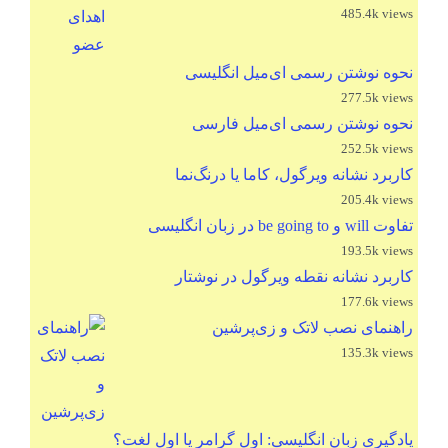
485.4k views
نحوه نوشتن رسمی ای‌میل انگلیسی
277.5k views
نحوه نوشتن رسمی ای‌میل فارسی
252.5k views
کاربرد نشانه ویرگول، کاما یا درنگ‌نما
205.4k views
تفاوت will و be going to در زبان انگلیسی
193.5k views
کاربرد نشانه نقطه ویرگول در نوشتار
177.6k views
راهنمای نصب لاتک و زی‌پرشین
135.3k views
یادگیری زبان انگلیسی: اول گرامر یا اول لغت؟