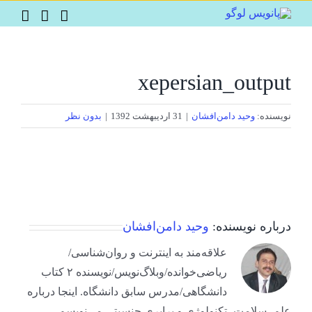
Ski
t
conten
xepersian_output
نویسنده:
وحید دامن‌افشان
|
31 اردیبهشت 1392
|
بدون نظر
درباره نویسنده:
وحید دامن‌افشان
علاقه‌مند به اینترنت و روان‌شناسی/
ریاضی‌خوانده/وبلاگ‌نویس/نویسنده ۲ کتاب
دانشگاهی/مدرس سابق دانشگاه. اینجا درباره
علم، سلامت، تکنولوژی و برابری جنسیتی می‌نویسم.