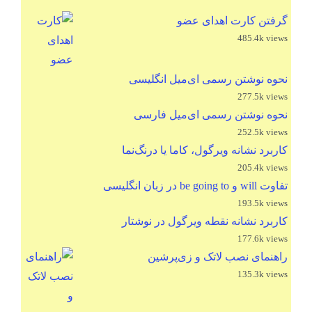
گرفتن کارت اهدای عضو
485.4k views
نحوه نوشتن رسمی ای‌میل انگلیسی
277.5k views
نحوه نوشتن رسمی ای‌میل فارسی
252.5k views
کاربرد نشانه ویرگول، کاما یا درنگ‌نما
205.4k views
تفاوت will و be going to در زبان انگلیسی
193.5k views
کاربرد نشانه نقطه ویرگول در نوشتار
177.6k views
راهنمای نصب لاتک و زی‌پرشین
135.3k views