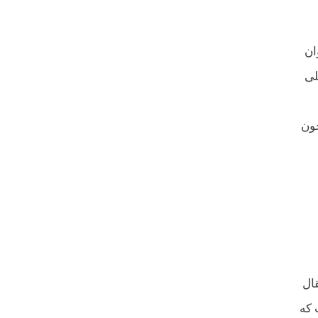
ان
پلی
چون
ال
 که