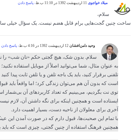
میلاد خواجوی
11 اردیبهشت 1392 در 11:10 ب.ظ
- پاسخ دادن
سلام،
ساخت چنین گجت‌هایی برام قابل هضم نیست. یک سؤال خیلی ساده، 
وحید دامن‌افشان
12 اردیبهشت 1392 در 4:16 ب.ظ
- پاسخ دادن
سلام. بدون شک، هیچ گجتی حکم «نان شب» را ندارد
به عنوان مثال، شما می‌توانید اصلاً از موبایل استفاده نک
تلفنی برقرار کنید، باید یک باجه تلفن و یا تلفن ثابت پیدا کن
است که بدون آن هم می‌توان زندگی کرد؛ اما واقعاً باید قبو
توی نت بگردیم، می‌بینیم که تعداد کاربردهای آن بی‌شمار
ایستاده است و همچنین اینکه برای نگه داشتن آن، لازم نیست
آخری برای معلولان از ناحیه دست، بسیار اهمیت دارد.
با تمام این صحبت‌ها، قبول دارم که در صورت آمدن این عینک ب
همچنین فرهنگ استفاده از چنین گجتی، چیزی است که باید به