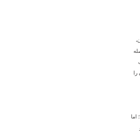
۶۰ درجه و آسمان،
له
را
 اما