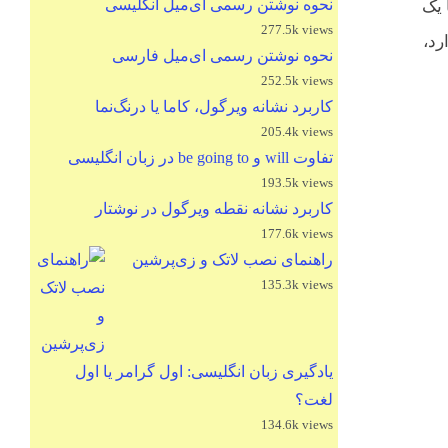
نحوه نوشتن رسمی ای‌میل انگلیسی
 یک
277.5k views
رد،
نحوه نوشتن رسمی ای‌میل فارسی
252.5k views
کاربرد نشانه ویرگول، کاما یا درنگ‌نما
205.4k views
تفاوت will و be going to در زبان انگلیسی
193.5k views
کاربرد نشانه نقطه ویرگول در نوشتار
177.6k views
راهنمای نصب لاتک و زی‌پرشین
135.3k views
یادگیری زبان انگلیسی: اول گرامر یا اول
لغت؟
134.6k views