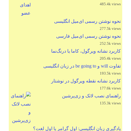
485.4k views
نحوه نوشتن رسمی ای‌میل انگلیسی
277.5k views
نحوه نوشتن رسمی ای‌میل فارسی
252.5k views
کاربرد نشانه ویرگول، کاما یا درنگ‌نما
205.4k views
تفاوت will و be going to در زبان انگلیسی
193.5k views
کاربرد نشانه نقطه ویرگول در نوشتار
177.6k views
راهنمای نصب لاتک و زی‌پرشین
135.3k views
یادگیری زبان انگلیسی: اول گرامر یا اول لغت؟