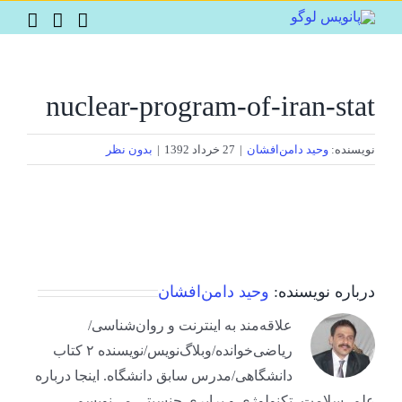
Ski
t
conten
nuclear-program-of-iran-stat
نویسنده:
وحید دامن‌افشان
|
27 خرداد 1392
|
بدون نظر
درباره نویسنده:
وحید دامن‌افشان
علاقه‌مند به اینترنت و روان‌شناسی/
ریاضی‌خوانده/وبلاگ‌نویس/نویسنده ۲ کتاب
دانشگاهی/مدرس سابق دانشگاه. اینجا درباره
علم، سلامت، تکنولوژی و برابری جنسیتی می‌نویسم.