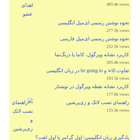
485.4k views
نحوه نوشتن رسمی ای‌میل انگلیسی
277.5k views
نحوه نوشتن رسمی ای‌میل فارسی
252.5k views
کاربرد نشانه ویرگول، کاما یا درنگ‌نما
205.4k views
تفاوت will و be going to در زبان انگلیسی
193.5k views
کاربرد نشانه نقطه ویرگول در نوشتار
177.6k views
راهنمای نصب لاتک و زی‌پرشین
135.3k views
یادگیری زبان انگلیسی: اول گرامر یا اول لغت؟