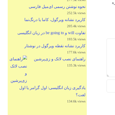
باره
نحوه نوشتن رسمی ای‌میل فارسی
252.5k views
کاربرد نشانه ویرگول، کاما یا درنگ‌نما
205.4k views
تفاوت will و be going to در زبان انگلیسی
193.5k views
کاربرد نشانه نقطه ویرگول در نوشتار
177.6k views
راهنمای نصب لاتک و زی‌پرشین
135.3k views
یادگیری زبان انگلیسی: اول گرامر یا اول
لغت؟
134.6k views