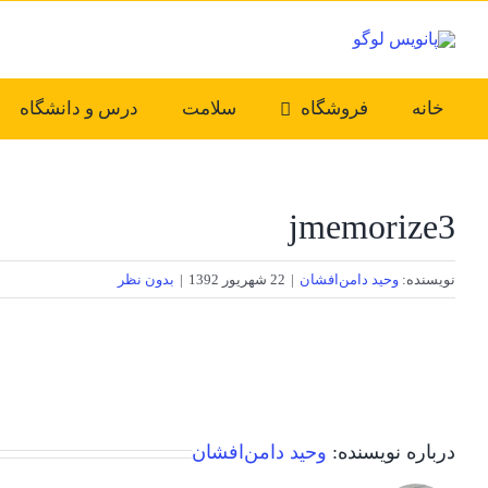
Ski
t
conten
خانه
فروشگاه
سلامت
درس و دانشگاه
jmemorize3
نویسنده:
وحید دامن‌افشان
|
22 شهریور 1392
|
بدون نظر
درباره نویسنده:
وحید دامن‌افشان