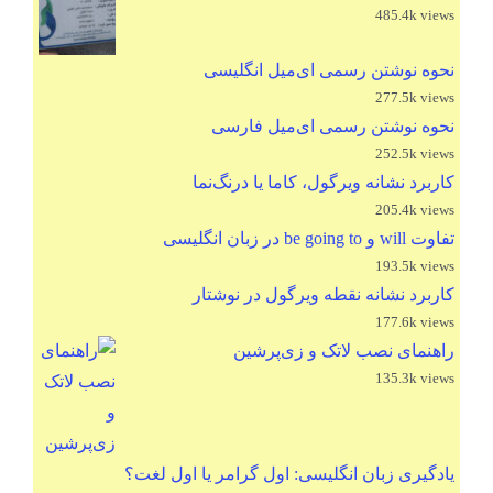
485.4k views
نحوه نوشتن رسمی ای‌میل انگلیسی
277.5k views
نحوه نوشتن رسمی ای‌میل فارسی
252.5k views
کاربرد نشانه ویرگول، کاما یا درنگ‌نما
205.4k views
تفاوت will و be going to در زبان انگلیسی
193.5k views
کاربرد نشانه نقطه ویرگول در نوشتار
177.6k views
راهنمای نصب لاتک و زی‌پرشین
135.3k views
یادگیری زبان انگلیسی: اول گرامر یا اول لغت؟