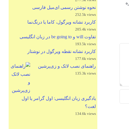
باره
نحوه نوشتن رسمی ای‌میل فارسی
252.5k views
کاربرد نشانه ویرگول، کاما یا درنگ‌نما
205.4k views
تفاوت will و be going to در زبان انگلیسی
193.5k views
کاربرد نشانه نقطه ویرگول در نوشتار
177.6k views
راهنمای نصب لاتک و زی‌پرشین
135.3k views
یادگیری زبان انگلیسی: اول گرامر یا اول
لغت؟
134.6k views