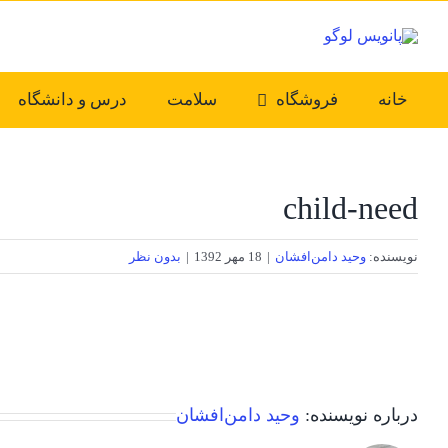
Ski
t
conten
خانه
فروشگاه
سلامت
درس و دانشگاه
child-need
نویسنده:
وحید دامن‌افشان
|
18 مهر 1392
|
بدون نظر
درباره نویسنده:
وحید دامن‌افشان