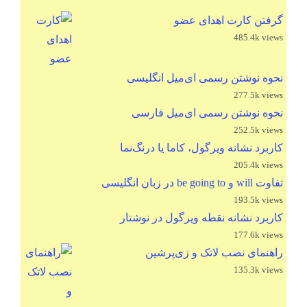
گرفتن کارت اهدای عضو
485.4k views
نحوه نوشتن رسمی ای‌میل انگلیسی
277.5k views
نحوه نوشتن رسمی ای‌میل فارسی
252.5k views
کاربرد نشانه ویرگول، کاما یا درنگ‌نما
205.4k views
تفاوت will و be going to در زبان انگلیسی
193.5k views
کاربرد نشانه نقطه ویرگول در نوشتار
177.6k views
راهنمای نصب لاتک و زی‌پرشین
135.3k views