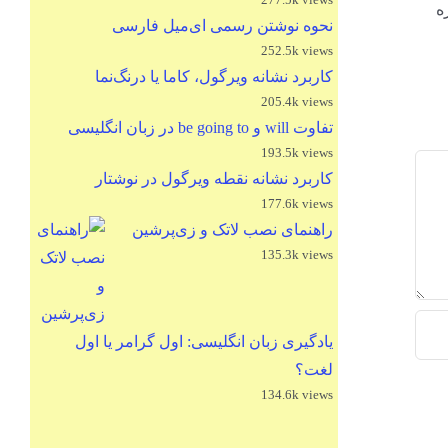
باره
نحوه نوشتن رسمی ای‌میل فارسی
252.5k views
کاربرد نشانه ویرگول، کاما یا درنگ‌نما
205.4k views
تفاوت will و be going to در زبان انگلیسی
193.5k views
کاربرد نشانه نقطه ویرگول در نوشتار
177.6k views
راهنمای نصب لاتک و زی‌پرشین
135.3k views
یادگیری زبان انگلیسی: اول گرامر یا اول
لغت؟
134.6k views