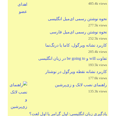
485.4k views
نحوه نوشتن رسمی ای‌میل انگلیسی
277.5k views
نحوه نوشتن رسمی ای‌میل فارسی
252.5k views
کاربرد نشانه ویرگول، کاما یا درنگ‌نما
205.4k views
تفاوت will و be going to در زبان انگلیسی
193.5k views
کاربرد نشانه نقطه ویرگول در نوشتار
177.6k views
راهنمای نصب لاتک و زی‌پرشین
135.3k views
یادگیری زبان انگلیسی: اول گرامر یا اول لغت؟