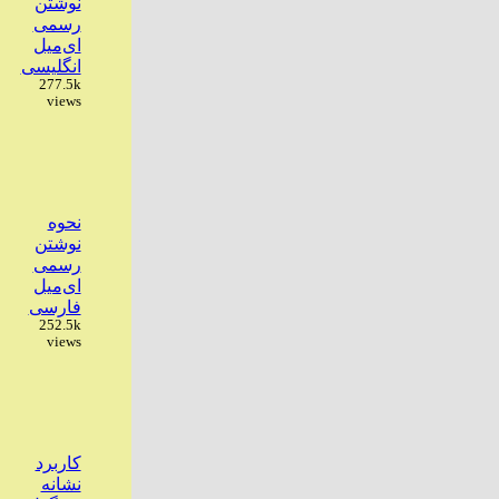
نوشتن
رسمی
ای‌میل
انگلیسی
277.5k
views
نحوه
نوشتن
رسمی
ای‌میل
فارسی
252.5k
views
کاربرد
نشانه