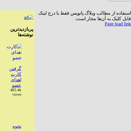
استفاده از مطالب وبلاگ پانویس فقط با درج لینک
قابل کلیک به آن‌ها مجاز است.
Instagra
Rs
ست
لگرام
Page load link
G
پربازدیدترین
لکترونیک
t
نوشته‌ها
To
گرفتن
کارت
اهدای
عضو
485.4k
views
نحوه