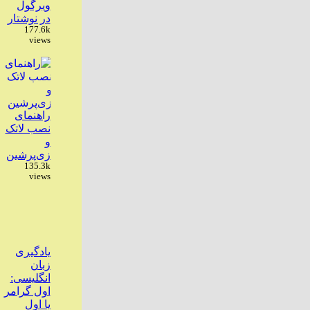
ویرگول
در نوشتار
177.6k
views
راهنمای
نصب لاتک
و
زی‌پرشین
135.3k
views
یادگیری
زبان
انگلیسی:
اول گرامر
یا اول