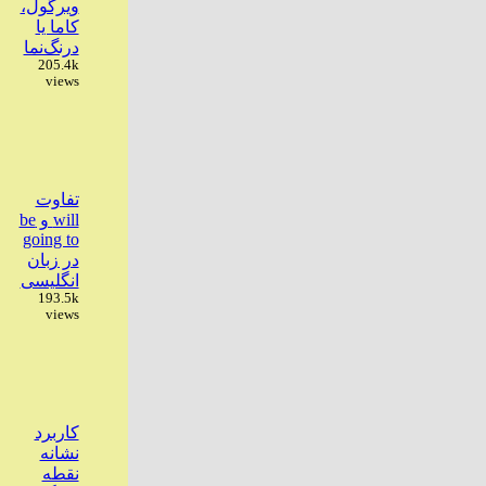
ویرگول،
کاما یا
درنگ‌نما
205.4k
views
تفاوت
will و be
going to
در زبان
انگلیسی
193.5k
views
کاربرد
نشانه
نقطه